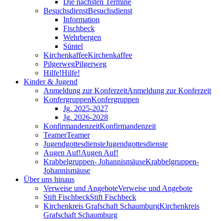
Die nächsten Termine
Besuchsdienst
Besuchsdienst
Information
Fischbeck
Wehrbergen
Süntel
Kirchenkaffee
Kirchenkaffee
Pilgerweg
Pilgerweg
Hilfe!
Hilfe!
Kinder & Jugend
Anmeldung zur Konferzeit
Anmeldung zur Konferzeit
Konfergruppen
Konfergruppen
Jg. 2025-2027
Jg. 2026-2028
Konfirmandenzeit
Konfirmandenzeit
Teamer
Teamer
Jugendgottesdienste
Jugendgottesdienste
Augen Auf!
Augen Auf!
Krabbelgruppen- Johannismäuse
Krabbelgruppen-
Johannismäuse
Über uns hinaus
Verweise und Angebote
Verweise und Angebote
Stift Fischbeck
Stift Fischbeck
Kirchenkreis Grafschaft Schaumburg
Kirchenkreis
Grafschaft Schaumburg