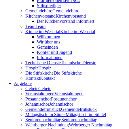
Pfarrpersonen seit 1964
Stiftsprediger
Gemeindebüro
Gemeindebüro
Kirchenvorstand
Kirchenvorstand
Der Kirchenvorstand informiert
Team
Team
Kirche im Wesertal
Kirche im Wesertal
Willkommen
Wir über uns
Gemeinden
Konfer und Jugend
Informationen
Technische Dienste
Technische Dienste
Hospiz
Hospiz
Die Stiftskirche
Die Stiftskirche
Kontakt
Kontakt
Angebote
Gebete
Gebete
Veranstaltungen
Veranstaltungen
Posaunenchor
Posaunenchor
Johannischor
Johannischor
Gemeindefrühstück
Gemeindefrühstück
Mittagstisch im Süntel
Mittagstisch im Süntel
Seniorennachmittag
Seniorennachmittag
Wehrberger Nachmittag
Wehrberger Nachmittag