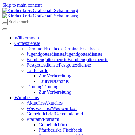
Skip to main content
Willkommen
Gottesdienste
Termine Fischbeck
Termine Fischbeck
Jugendgottesdienste
Jugendgottesdienste
Familiengottesdienste
Familiengottesdienste
Festgottesdienste
Festgottesdienste
Taufe
Taufe
Zur Vorbereitung
Taufverständnis
Trauung
Trauung
Zur Vorbereitung
Wir über uns
Aktuelles
Aktuelles
Was war los?
Was war los?
Gemeindebrief
Gemeindebrief
Pfarramt
Pfarramt
Gemeindebüro
Pfarrbezirke Fischbeck