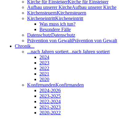
Kirche für Einsteiger
Kirche für Einsteiger
Aufbau unserer Kirche
Aufbau unserer Kirche
Kirchensteuern
Kirchensteuern
Kircheneintritt
Kircheneintritt
Was muss ich tun?
Besondere Fälle
Datenschutz
Datenschutz
Prävention von Gewalt
Prävention von Gewalt
Chronik...
...nach Jahren sortiert
...nach Jahren sortiert
2024
2023
2022
2021
2020
Konfirmanden
Konfirmanden
2024-2026
2023-2025
2022-2024
2021-2023
2020-2022